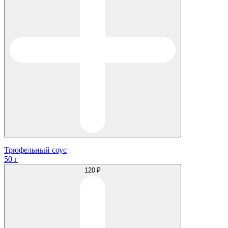
Трюфельный соус
50 г
120 ₽