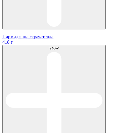
Пармиджана страчателла
418 г
740 ₽