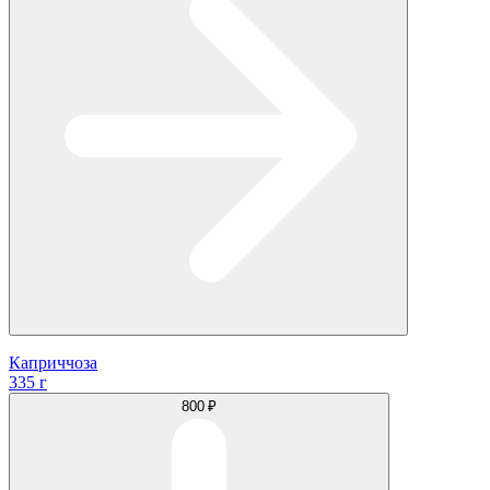
Каприччоза
335 г
800 ₽