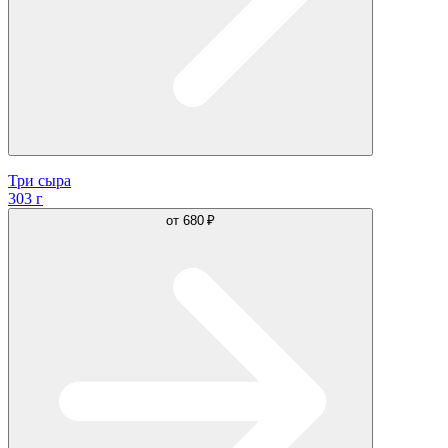
Три сыра
303 г
от
680 ₽