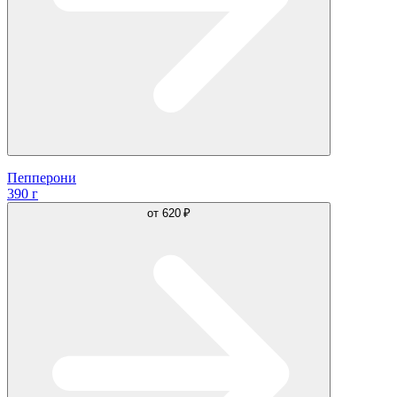
Пепперони
390 г
от
620 ₽