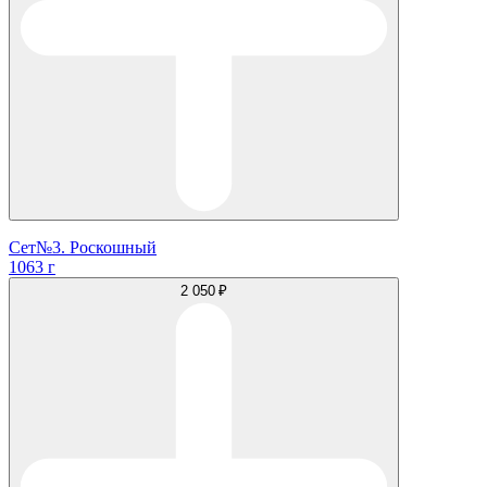
Сет№3. Роскошный
1063 г
2 050 ₽