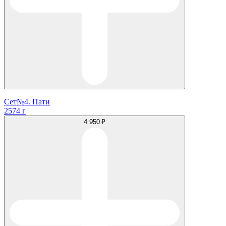
Сет№4. Пати
2574 г
4 950 ₽